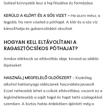
Sokkal könnyebb lesz a haj fésülése és formázása.
KERÜLD A KLÓRT ÉS A SÓS VIZET –
Ha úszni mész, a
legjobb, ha nem viseled a póthajat. A klór és a sós víz
károsíthatja és gubancolódást okozhat.
HOGYAN KELL ELTÁVOLÍTANI A
RAGASZTÓCSÍKOS PÓTHAJAT?
Amikor elérkezik az eltávolítás ideje, kövesd az alábbi
lépéseket:
HASZNÁLJ MEGFELELŐ OLDÓSZERT
– Kizárólag
alkohol hatóanyagú oldószerek használata javasolt.
Ezzel nehezebb lehet a csíkok eltávolítása, viszont ez a
legkíméletesebb a saját hajjal és hajat tartó szalagokkal
szemben. A biztos hatás érdekében ájánlott még a