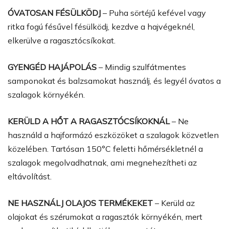
ÓVATOSAN FÉSÜLKÖDJ
– Puha sörtéjű kefével vagy
ritka fogú fésűvel fésülködj, kezdve a hajvégeknél,
elkerülve a ragasztócsíkokat.
GYENGÉD HAJÁPOLÁS
– Mindig szulfátmentes
samponokat és balzsamokat használj, és legyél óvatos a
szalagok környékén.
KERÜLD A HŐT A RAGASZTÓCSÍKOKNÁL
– Ne
használd a hajformázó eszközöket a szalagok közvetlen
közelében. Tartósan 150°C feletti hőmérsékletnél a
szalagok megolvadhatnak, ami megnehezítheti az
eltávolítást.
NE HASZNÁLJ OLAJOS TERMÉKEKET
– Kerüld az
olajokat és szérumokat a ragasztók környékén, mert