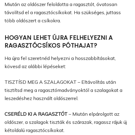
Miután az oldószer feloldotta a ragasztót, óvatosan
távolítsd el a ragasztócsíkokat. Ha szükséges, juttass
több oldószert a csíkokra.
HOGYAN LEHET ÚJRA FELHELYEZNI A
RAGASZTÓCSÍKOS PÓTHAJAT?
Ha újra fel szeretnéd helyezni a hosszabbításokat,
kövesd az alábbi lépéseket:
TISZTÍSD MEG A SZALAGOKAT – Eltávolítás után
tisztítsd meg a ragasztómadványoktól a szalagokat a
leszedéshez használt oldószerrel.
CSERÉLD KI A RAGASZTÓT
– Miután elpárolgott az
oldószer, a szalagok tiszták és szárazak, ragassz rájuk új
kétoldalú ragasztócsíkokat.