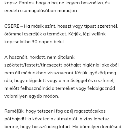
kapsz. Fontos, hogy a haj ne legyen használva, és
eredeti csomagolásában maradjon.
CSERE –
Ha másik színt, hosszt vagy típust szeretnél,
örömmel cseréljük a terméket. Kérjük, lépj velünk
kapcsolatba 30 napon belül.
A használt, hordott, nem általunk
szőkített/festett/tincsezett póthajat higiéniai okokból
nem áll módunkban visszavenni. Kérjük, győződj meg
róla, hogy elégedett vagy a minőséggel és a színnel,
mielőtt felhasználnád a terméket vagy feldolgoznád
valamilyen egyéb módon.
Reméljük, hogy tetszeni fog az új ragasztócsíkos
póthajad! Ha követed az útmutatót, biztos lehetsz
benne, hogy hosszú ideig kitart. Ha bármilyen kérdésed