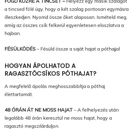
FOGD KÖZRE A TINCSET –
Helyezz egy másik szalagot
a tincsed fölé úgy, hogy a két szalag pontosan egymásra
illeszkedjen. Nyomd össze őket alaposan. Ismételd meg,
amíg az összes csík felkerül egyenletesen eloszlatva a
hajban.
FÉSÜLKÖDÉS
– Fésüld össze a saját hajat a póthajjal
HOGYAN ÁPOLHATOD A
RAGASZTÓCSÍKOS
PÓTHAJAT?
A megfelelő ápolás meghosszabbítja a póthaj
élettartamát.
48 ÓRÁN ÁT NE MOSS HAJAT
– A felhelyezés után
legalább 48 órán keresztül ne moss hajat, hogy a
ragasztó megszilárduljon.