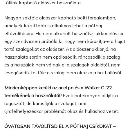
tőlünk kapható oldószer használata.
Nagyon sokféle oldószer kapható bolti forgalomban,
amelyek közül több is alkalmas lehet a póthaj
eltávolítására. Ha nem alkoholt használsz, akkor először
egy szendvicsen próbáld ki, hogy nem károsítja-e a hajat
tartó szalagokat az oldószer. Az oldószer akkor jó, ha
használata során nem opálosódik, ráncosodik a szalag
és a hajszálak nem válnak el a szalagok oldalától, nem
levegősödik fel tőle a szalag, nem okozza a haj hullását.
Mindenképpen kerüld az acetpn és a Walker C-22
termékének a használatát!
Ezek hatékonyan oldják a
ragasztót, de károsítják a szalagot, ami
újrafelhelyezéskor problémát okoz és hulláshoz vezet.
ÓVATOSAN TÁVOLÍTSD EL A PÓTHAJ CSÍKOKAT –