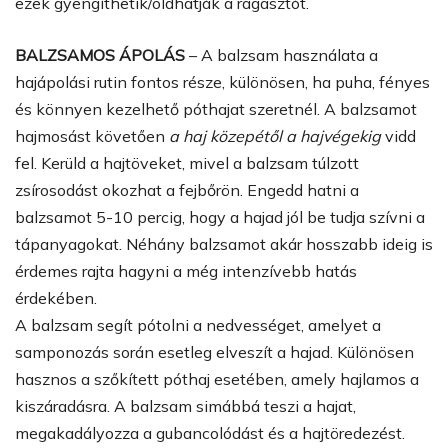
ezek gyengíthetik/oldhatják a ragasztót.
BALZSAMOS ÁPOLÁS
– A balzsam használata a
hajápolási rutin fontos része, különösen, ha puha, fényes
és könnyen kezelhető póthajat szeretnél. A balzsamot
hajmosást követően
a haj közepétől a hajvégekig
vidd
fel. Kerüld a hajtöveket, mivel a balzsam túlzott
zsírosodást okozhat a fejbőrön. Engedd hatni a
balzsamot 5-10 percig, hogy a hajad jól be tudja szívni a
tápanyagokat. Néhány balzsamot akár hosszabb ideig is
érdemes rajta hagyni a még intenzívebb hatás
érdekében.
A balzsam segít pótolni a nedvességet, amelyet a
samponozás során esetleg elveszít a hajad. Különösen
hasznos a szőkített póthaj esetében, amely hajlamos a
kiszáradásra. A balzsam simábbá teszi a hajat,
megakadályozza a gubancolódást és a hajtöredezést.