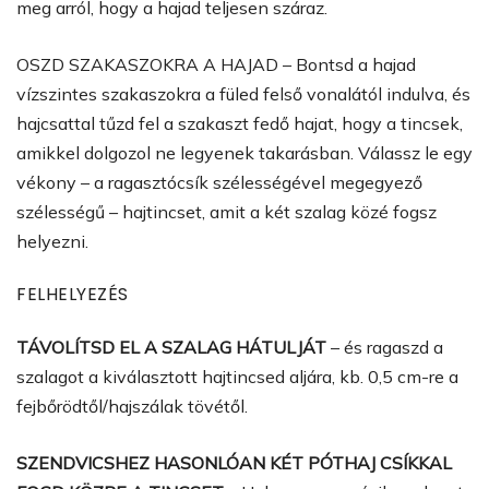
meg arról, hogy a hajad teljesen száraz.
OSZD SZAKASZOKRA A HAJAD – Bontsd a hajad
vízszintes szakaszokra a füled felső vonalától indulva, és
hajcsattal tűzd fel a szakaszt fedő hajat, hogy a tincsek,
amikkel dolgozol ne legyenek takarásban. Válassz le egy
vékony – a ragasztócsík szélességével megegyező
szélességű – hajtincset, amit a két szalag közé fogsz
helyezni.
FELHELYEZÉS
TÁVOLÍTSD EL A SZALAG HÁTULJÁT
– és ragaszd a
szalagot a kiválasztott hajtincsed aljára, kb. 0,5 cm-re a
fejbőrödtől/hajszálak tövétől.
SZENDVICSHEZ HASONLÓAN KÉT PÓTHAJ CSÍKKAL