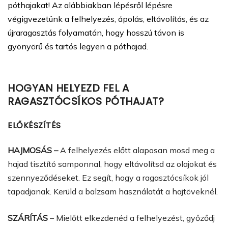
póthajakat! Az alábbiakban lépésről lépésre
végigvezetünk a felhelyezés, ápolás, eltávolítás, és az
újraragasztás folyamatán, hogy hosszú távon is
gyönyörű és tartós legyen a póthajad.
HOGYAN HELYEZD FEL A
RAGASZTÓCSÍKOS PÓTHAJAT?
ELŐKÉSZÍTÉS
HAJMOSÁS –
A felhelyezés előtt alaposan mosd meg a
hajad tisztító samponnal, hogy eltávolítsd az olajokat és
szennyeződéseket. Ez segít, hogy a ragasztócsíkok jól
tapadjanak. Kerüld a balzsam használatát a hajtöveknél.
SZÁRÍTÁS
– Mielőtt elkezdenéd a felhelyezést, győződj