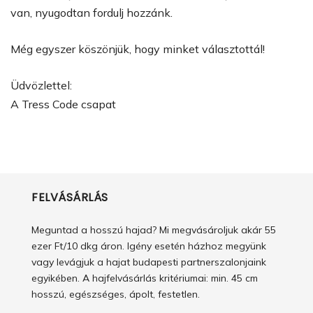
van, nyugodtan fordulj hozzánk.
Még egyszer köszönjük, hogy minket választottál!
Üdvözlettel:
A Tress Code csapat
FELVÁSÁRLÁS
Meguntad a hosszú hajad? Mi megvásároljuk akár 55
ezer Ft/10 dkg áron. Igény esetén házhoz megyünk
vagy levágjuk a hajat budapesti partnerszalonjaink
egyikében. A hajfelvásárlás kritériumai: min. 45 cm
hosszú, egészséges, ápolt, festetlen.