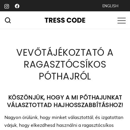
Skip
ENGLISH
to
content
Prémium póthajak hajhosszabbításhoz
TRESS CODE
VEVŐTÁJÉKOZTATÓ A
RAGASZTÓCSÍKOS
PÓTHAJRÓL
KÖSZÖNJÜK, HOGY A MI PÓTHAJUNKAT
VÁLASZTOTTAD HAJHOSSZABBÍTÁSHOZ!
Nagyon örülünk, hogy minket választottál, és izgatottan
várjuk, hogy elkezdhesd használni a ragasztócsíkos