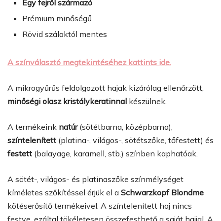
Egy fejről származó
Prémium minőségű
Rövid szálaktól mentes
A színválasztó megtekintéséhez kattints ide.
A mikrogyűrűs feldolgozott hajak kizárólag ellenőrzött,
minőségi olasz kristálykeratinnal
készülnek.
A termékeink
natúr
(sötétbarna, középbarna),
színtelenített
(platina-, világos-, sötétszőke, tőfestett) és
festett
(balayage, karamell, stb.) színben kaphatóak.
A sötét-, világos- és platinaszőke színmélységet
kíméletes szőkítéssel érjük el a
Schwarzkopf Blondme
kötéserősítő termékeivel. A színtelenített haj nincs
festve, ezáltal tökéletesen összefesthető a saját hajjal. A