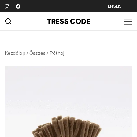
Skip
ENGLISH
to
content
Prémium póthajak hajhosszabbításhoz
TRESS CODE
Kezdőlap
/
Összes
/
Póthaj