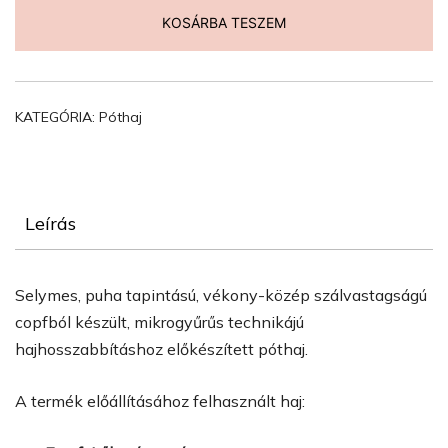
gramm
KOSÁRBA TESZEM
mennyiség
KATEGÓRIA:
Póthaj
Leírás
Selymes, puha tapintású, vékony-közép szálvastagságú
copfból készült, mikrogyűrűs technikájú
hajhosszabbításhoz előkészített póthaj.
A termék előállításához felhasznált haj: