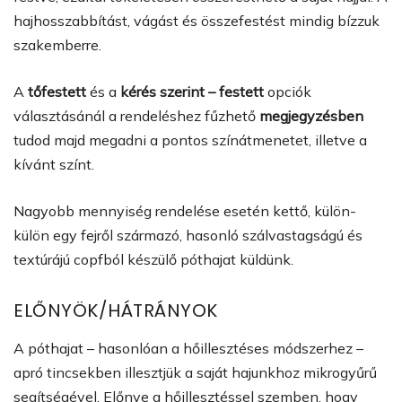
hajhosszabbítást, vágást és összefestést mindig bízzuk
szakemberre.
A
tőfestett
és a
kérés szerint – festett
opciók
választásánál a rendeléshez fűzhető
megjegyzésben
tudod majd megadni a pontos színátmenetet, illetve a
kívánt színt.
Nagyobb mennyiség rendelése esetén kettő, külön-
külön egy fejről származó, hasonló szálvastagságú és
textúrájú copfból készülő póthajat küldünk.
ELŐNYÖK/HÁTRÁNYOK
A póthajat – hasonlóan a hőillesztéses módszerhez –
apró tincsekben illesztjük a saját hajunkhoz mikrogyűrű
segítségével. Előnye a hőillesztéssel szemben, hogy