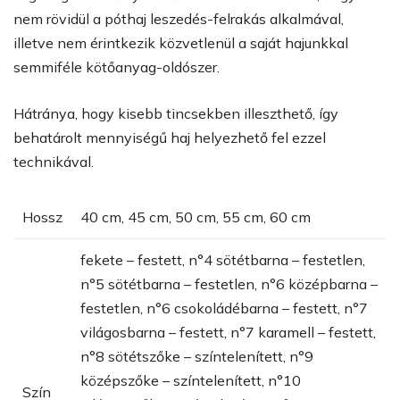
nem rövidül a póthaj leszedés-felrakás alkalmával,
illetve nem érintkezik közvetlenül a saját hajunkkal
semmiféle kötőanyag-oldószer.
Hátránya, hogy kisebb tincsekben illeszthető, így
behatárolt mennyiségű haj helyezhető fel ezzel
technikával.
Hossz
40 cm, 45 cm, 50 cm, 55 cm, 60 cm
fekete – festett, n°4 sötétbarna – festetlen,
n°5 sötétbarna – festetlen, n°6 középbarna –
festetlen, n°6 csokoládébarna – festett, n°7
világosbarna – festett, n°7 karamell – festett,
n°8 sötétszőke – színtelenített, n°9
középszőke – színtelenített, n°10
Szín