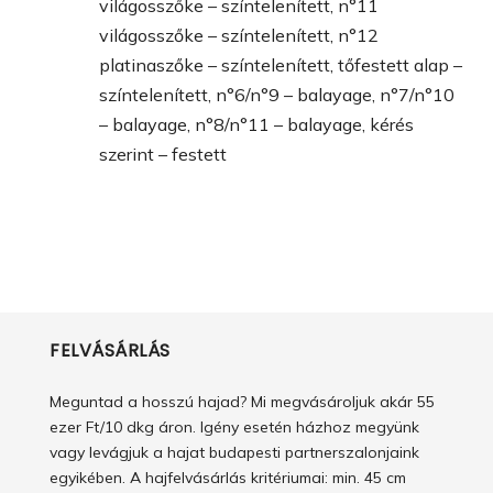
világosszőke – színtelenített, n°11
világosszőke – színtelenített, n°12
platinaszőke – színtelenített, tőfestett alap –
színtelenített, n°6/n°9 – balayage, n°7/n°10
– balayage, n°8/n°11 – balayage, kérés
szerint – festett
FELVÁSÁRLÁS
Meguntad a hosszú hajad? Mi megvásároljuk akár 55
ezer Ft/10 dkg áron. Igény esetén házhoz megyünk
vagy levágjuk a hajat budapesti partnerszalonjaink
egyikében. A hajfelvásárlás kritériumai: min. 45 cm